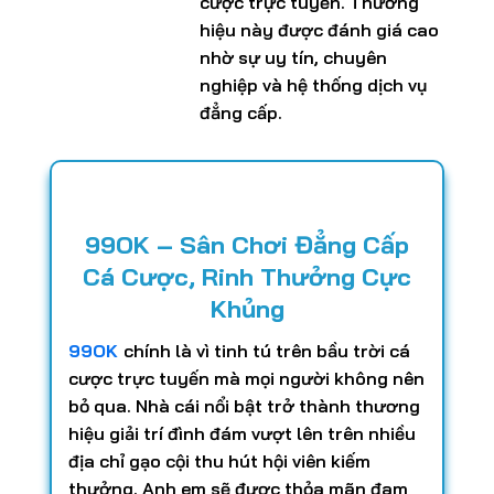
cược trực tuyến. Thương
hiệu này được đánh giá cao
nhờ sự uy tín, chuyên
nghiệp và hệ thống dịch vụ
đẳng cấp.
99OK – Sân Chơi Đẳng Cấp
Cá Cược, Rinh Thưởng Cực
Khủng
99OK
chính là vì tinh tú trên bầu trời cá
cược trực tuyến mà mọi người không nên
bỏ qua. Nhà cái nổi bật trở thành thương
hiệu giải trí đình đám vượt lên trên nhiều
địa chỉ gạo cội thu hút hội viên kiếm
thưởng. Anh em sẽ được thỏa mãn đam