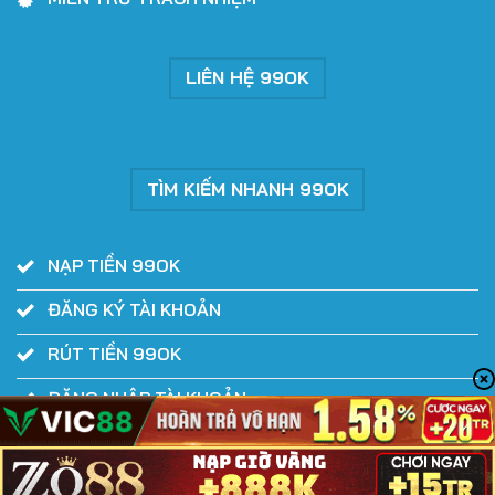
diễn ra khi
99OK
nhanh chóng mở
rộng thị trường sang khu vực Châu Âu
LIÊN HỆ 99OK
và phát triển ứng dụng di động, khẳng
định rõ vị thế của mình trên thị
trường.
TÌM KIẾM NHANH 99OK
NẠP TIỀN 99OK
ĐĂNG KÝ TÀI KHOẢN
RÚT TIỀN 99OK
99OK là thương hiệu đã đạt được nhiều
thành tựu
ĐĂNG NHẬP TÀI KHOẢN
TẢI APP 99OK
Giấy phép sở hữu