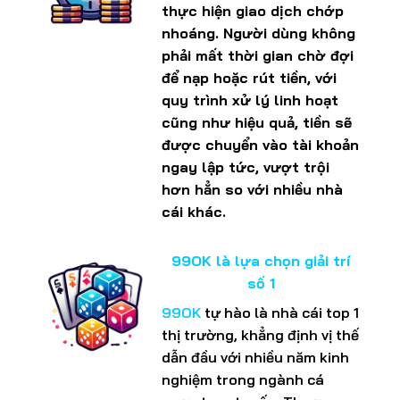
thực hiện giao dịch chớp
nhoáng. Người dùng không
phải mất thời gian chờ đợi
để nạp hoặc rút tiền, với
quy trình xử lý linh hoạt
cũng như hiệu quả, tiền sẽ
được chuyển vào tài khoản
ngay lập tức, vượt trội
hơn hẳn so với nhiều nhà
cái khác.
99OK là lựa chọn giải trí
số 1
99OK
tự hào là nhà cái top 1
thị trường, khẳng định vị thế
dẫn đầu với nhiều năm kinh
nghiệm trong ngành cá