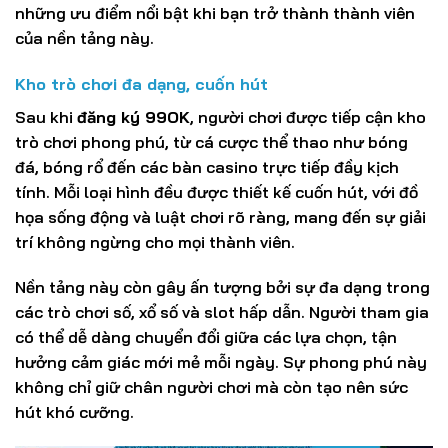
những ưu điểm nổi bật khi bạn trở thành thành viên
của nền tảng này.
Kho trò chơi đa dạng, cuốn hút
Sau khi
đăng ký 99OK
, người chơi được tiếp cận kho
trò chơi phong phú, từ cá cược thể thao như bóng
đá, bóng rổ đến các bàn casino trực tiếp đầy kịch
tính. Mỗi loại hình đều được thiết kế cuốn hút, với đồ
họa sống động và luật chơi rõ ràng, mang đến sự giải
trí không ngừng cho mọi thành viên.
Nền tảng này còn gây ấn tượng bởi sự đa dạng trong
các trò chơi số, xổ số và slot hấp dẫn. Người tham gia
có thể dễ dàng chuyển đổi giữa các lựa chọn, tận
hưởng cảm giác mới mẻ mỗi ngày. Sự phong phú này
không chỉ giữ chân người chơi mà còn tạo nên sức
hút khó cưỡng.