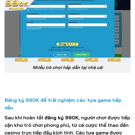
Nhiều trò chơi hấp dẫn tại nhà cái
Đăng ký 99OK để trải nghiệm các tựa game hấp
dẫn
Sau khi hoàn tất
đăng ký 99OK
, người chơi được tiếp
cận kho trò chơi phong phú, từ cá cược thể thao đến
casino trực tiếp đầy kịch tính. Các tựa game được