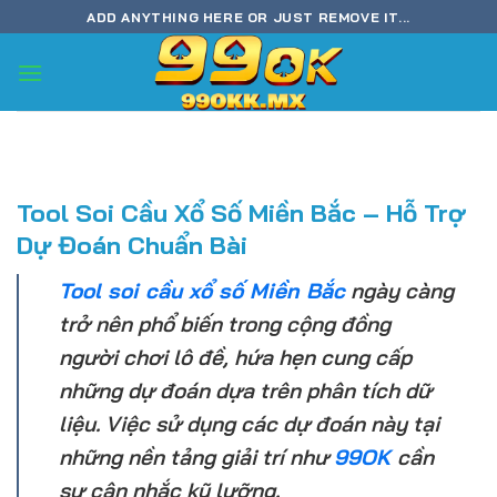
Bỏ
ADD ANYTHING HERE OR JUST REMOVE IT...
qua
nội
dung
Tool Soi Cầu Xổ Số Miền Bắc – Hỗ Trợ
Dự Đoán Chuẩn Bài
Tool soi cầu xổ số Miền Bắc
ngày càng
trở nên phổ biến trong cộng đồng
người chơi lô đề, hứa hẹn cung cấp
những dự đoán dựa trên phân tích dữ
liệu. Việc sử dụng các dự đoán này tại
những nền tảng giải trí như
99OK
cần
sự cân nhắc kỹ lưỡng.