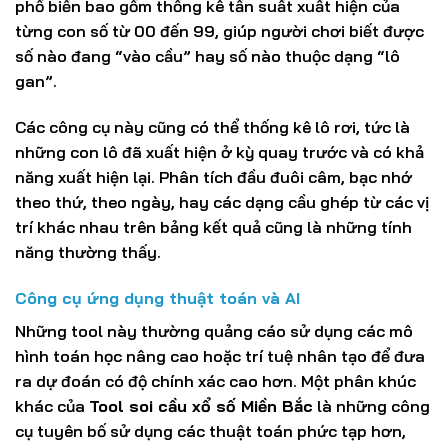
phổ biến bao gồm thống kê tần suất xuất hiện của
từng con số từ 00 đến 99, giúp người chơi biết được
số nào đang “vào cầu” hay số nào thuộc dạng “lô
gan”.
Các công cụ này cũng có thể thống kê lô rơi, tức là
những con lô đã xuất hiện ở kỳ quay trước và có khả
năng xuất hiện lại. Phân tích đầu đuôi câm, bạc nhớ
theo thứ, theo ngày, hay các dạng cầu ghép từ các vị
trí khác nhau trên bảng kết quả cũng là những tính
năng thường thấy.
Công cụ ứng dụng thuật toán và AI
Những tool này thường quảng cáo sử dụng các mô
hình toán học nâng cao hoặc trí tuệ nhân tạo để đưa
ra dự đoán có độ chính xác cao hơn. Một phân khúc
khác của
Tool soi cầu xổ số Miền Bắc
là những công
cụ tuyên bố sử dụng các thuật toán phức tạp hơn,