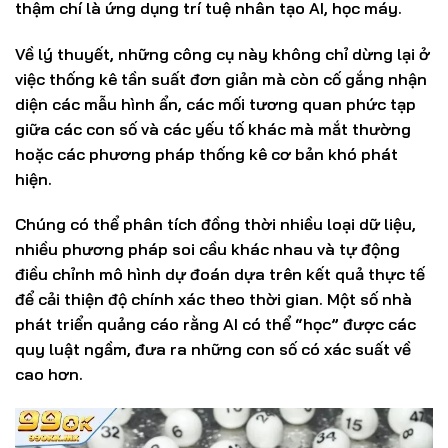
thậm chí là ứng dụng trí tuệ nhân tạo AI, học máy.
Về lý thuyết, những công cụ này không chỉ dừng lại ở
việc thống kê tần suất đơn giản mà còn cố gắng nhận
diện các mẫu hình ẩn, các mối tương quan phức tạp
giữa các con số và các yếu tố khác mà mắt thường
hoặc các phương pháp thống kê cơ bản khó phát
hiện.
Chúng có thể phân tích đồng thời nhiều loại dữ liệu,
nhiều phương pháp soi cầu khác nhau và tự động
điều chỉnh mô hình dự đoán dựa trên kết quả thực tế
để cải thiện độ chính xác theo thời gian. Một số nhà
phát triển quảng cáo rằng AI có thể “học” được các
quy luật ngầm, đưa ra những con số có xác suất về
cao hơn.