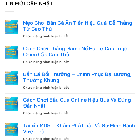
TIN MỚI CẬP NHẬT
Mẹo Chơi Bắn Cá Ăn Tiền Hiệu Quả, Dễ Thắng
Từ Cao Thủ
Chức năng bình luận bị tắt
ở
Mẹo
Chơi
Cách Chơi Thắng Game Nổ Hũ Từ Các Tuyệt
Bắn
Chiêu Của Cao Thủ
Cá
Chức năng bình luận bị tắt
ở
Ăn
Cách
Tiền
Chơi
Bắn Cá Đổi Thưởng – Chinh Phục Đại Dương,
Hiệu
Thắng
Quả,
Thưởng Khủng
Game
Dễ
Chức năng bình luận bị tắt
ở
Nổ
Thắng
Bắn
Hũ
Từ
Cá
Cách Chơi Bầu Cua Online Hiệu Quả Và Đúng
Từ
Cao
Đổi
Các
Đắn Nhất
Thủ
Thưởng
Tuyệt
Chức năng bình luận bị tắt
ở
–
Chiêu
Cách
Chinh
Của
Chơi
Tài xỉu MD5 – Khám Phá Luật Và Sự Minh Bạch
Phục
Cao
Bầu
Đại
Vượt Trội
Thủ
Cua
Dương,
Chức năng bình luận bị tắt
ở
Online