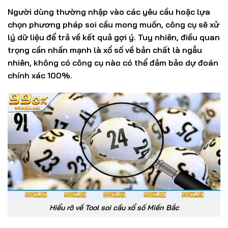
Người dùng thường nhập vào các yêu cầu hoặc lựa
chọn phương pháp soi cầu mong muốn, công cụ sẽ xử
lý dữ liệu để trả về kết quả gợi ý. Tuy nhiên, điều quan
trọng cần nhấn mạnh là xổ số về bản chất là ngẫu
nhiên, không có công cụ nào có thể đảm bảo dự đoán
chính xác 100%.
Hiểu rõ về Tool soi cầu xổ số Miền Bắc