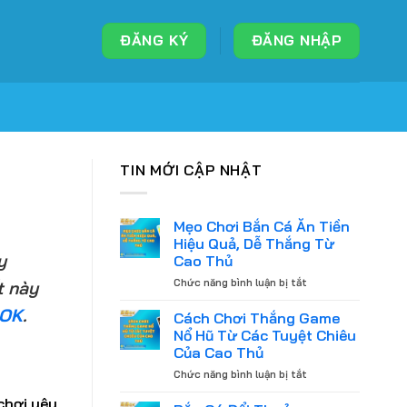
ĐĂNG KÝ
ĐĂNG NHẬP
TIN MỚI CẬP NHẬT
Mẹo Chơi Bắn Cá Ăn Tiền
Hiệu Quả, Dễ Thắng Từ
y
Cao Thủ
Chức năng bình luận bị tắt
ở
t này
Mẹo
OK
.
Chơi
Cách Chơi Thắng Game
Bắn
Nổ Hũ Từ Các Tuyệt Chiêu
Cá
Của Cao Thủ
Ăn
Chức năng bình luận bị tắt
ở
Tiền
Cách
Hiệu
chơi yêu
Chơi
Quả,