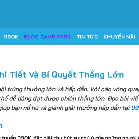
99OK
BLOG GAME 99OK
TIN TỨC
KHUYẾN MÃI
hi Tiết Và Bí Quyết Thắng Lớn
ội trúng thưởng lớn và hấp dẫn. Với các vòng qua
thể dễ dàng đạt được chiến thắng lớn. Đọc bài viế
giúp bạn nổ hũ và giành giải thưởng hấp dẫn tại
99
h
ực tuyến 99OK, đặc biệt thu hút sự chú ý của những người 