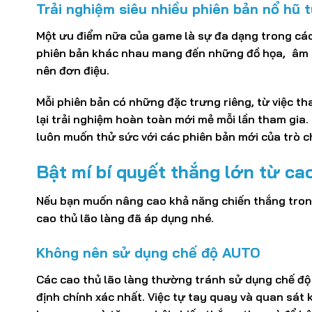
Trải nghiệm siêu nhiều phiên bản nổ hũ t
Một ưu điểm nữa của game là sự đa dạng trong các 
phiên bản khác nhau mang đến những đồ họa,
âm 
nên đơn điệu.
Mỗi phiên bản có những đặc trưng riêng, từ việc t
lại trải nghiệm hoàn toàn mới mẻ mỗi lần tham gia
luôn muốn thử sức với các phiên bản mới của trò c
Bật mí bí quyết thắng lớn từ cao
Nếu bạn muốn nâng cao khả năng chiến thắng tro
cao thủ lão làng đã áp dụng nhé.
Không nên sử dụng chế độ AUTO
Các cao thủ lão làng thường tránh sử dụng chế độ
định chính xác nhất. Việc tự tay quay và quan sát 