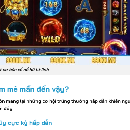
t cơ bản về nổ hũ tứ linh
 em mê mẩn đến vậy?
 còn mang lại những cơ hội trúng thưởng hấp dẫn khiến ng
i đây.
lũy cực kỳ hấp dẫn