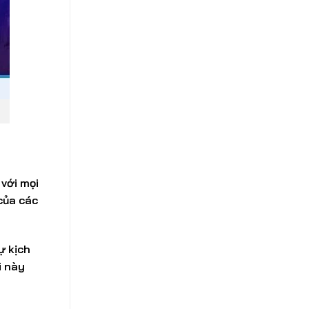
 với mọi
của các
ự kịch
i này