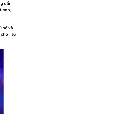
ng dần
t cao,
ũ nổ và
chơi, từ