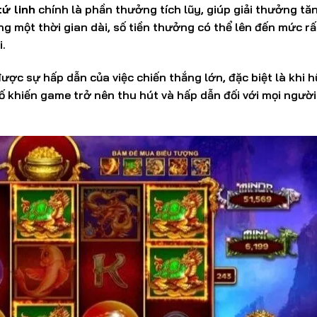
tứ linh
chính là phần thưởng tích lũy, giúp giải thưởng tă
ng một thời gian dài, số tiền thưởng có thể lên đến mức rấ
i.
ược sự hấp dẫn của việc chiến thắng lớn, đặc biệt là khi h
 khiến game trở nên thu hút và hấp dẫn đối với mọi người 