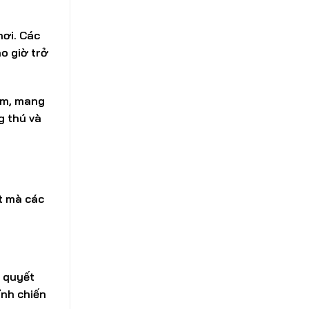
hơi. Các
o giờ trở
hêm, mang
g thú và
t mà các
a quyết
ỉnh chiến