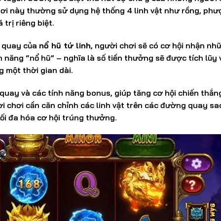
chơi này thường sử dụng hệ thống 4 linh vật như rồng, phư
trị riêng biệt.
n quay của
nổ hũ tứ linh
, người chơi sẽ có cơ hội nhận n
h năng “nổ hũ” – nghĩa là số tiền thưởng sẽ được tích lũy 
 một thời gian dài.
quay và các tính năng bonus, giúp tăng cơ hội chiến thắn
i chơi cần căn chỉnh các linh vật trên các đường quay sa
ối đa hóa cơ hội trúng thưởng.