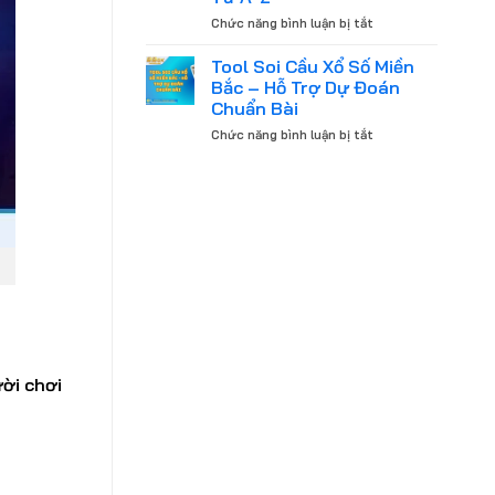
Chơi
Bạch
Chức năng bình luận bị tắt
ở
Siêu
Vượt
Bài
Hiệu
Trội
Liêng
Quả
Tool Soi Cầu Xổ Số Miền
–
Cho
Bắc – Hỗ Trợ Dự Đoán
Luật
Người
Chuẩn Bài
Chơi,
Mới
Chức năng bình luận bị tắt
ở
Cách
Tool
Chơi
Soi
Và
Cầu
Kinh
Xổ
Nghiệm
Số
Từ
Miền
A-
Bắc
Z
–
Hỗ
Trợ
Dự
Đoán
Chuẩn
ười chơi
Bài